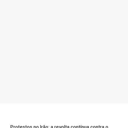
13 de Janeiro, 2021
Voto antecipado: mais vale pedir do
que remediar
por Amanda Ribeiro
Protestos no Irão: a revolta contínua contra o