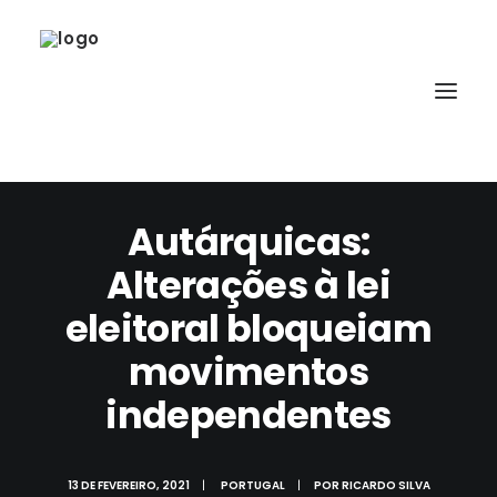
Autárquicas:
Alterações à lei
SOBRE
eleitoral bloqueiam
movimentos
independentes
13 DE FEVEREIRO, 2021
|
PORTUGAL
|
POR
RICARDO SILVA