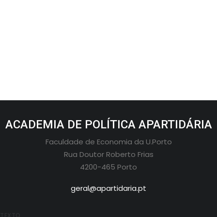
10 de Fevereiro, 2024
Legislativas 2024: Debates de 6 de
fevereiro
ACADEMIA DE POLÍTICA APARTIDÁRIA
Faculdade de Economia da U.Porto
Rua Doutor Roberto Frias
4200-465 Porto
geral@apartidaria.pt
TEXTO