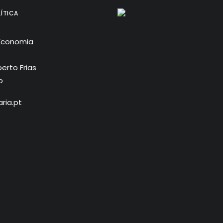
ÍTICA
Economia
erto Frias
o
ria.pt