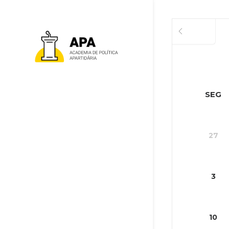
JULHO
SEG
27
3
10