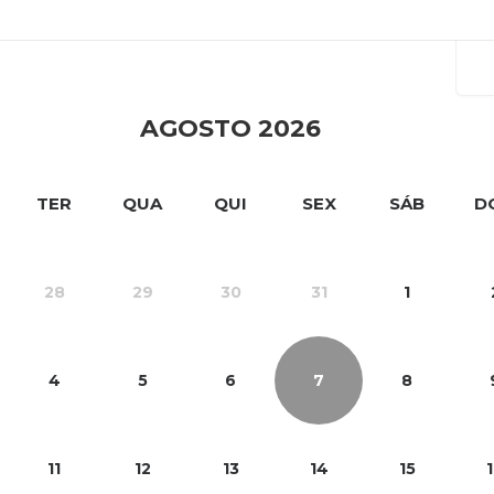
SE
AGOSTO 2026
TER
QUA
QUI
SEX
SÁB
D
28
29
30
31
1
4
5
6
7
8
11
12
13
14
15