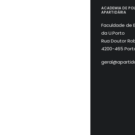
ACADEMIA DE POL
APARTIDÁRIA
Faculdade de 
da U.Porto
Rua Doutor Rob
4200-465 Port
geral@apartida