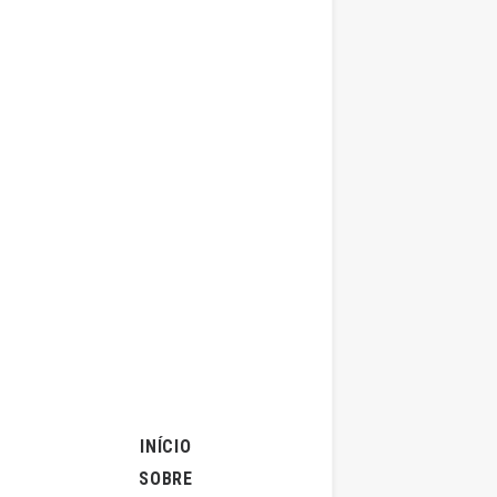
19 de Janeir
Segunda 
por
INÍCIO
SOBRE