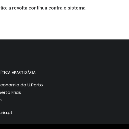
rão: a revolta contínua contra o sistema
ÍTICA APARTIDÁRIA
Economia da U.Porto
erto Frias
o
ria.pt