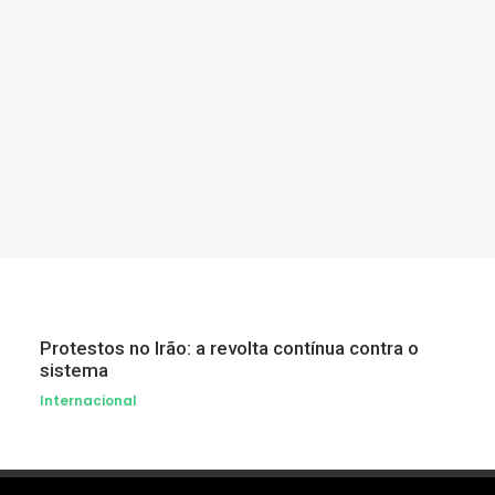
11 de Janeiro, 2022
Primeira Semana dos Debates das
Legislativas: BE e CDS-PP
por Hugo dos Santos
Protestos no Irão: a revolta contínua contra o
sistema
Internacional