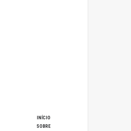
16 de Novem
COP26: a 
por
INÍCIO
SOBRE