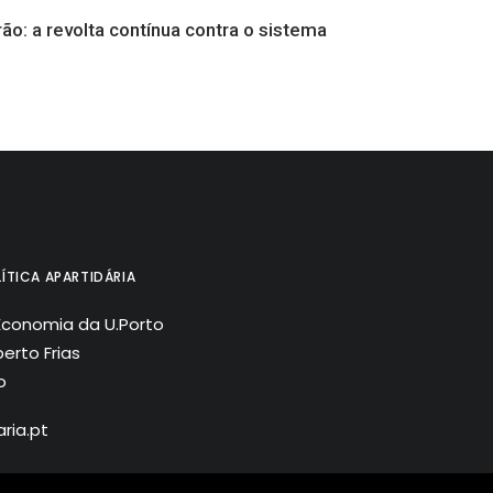
rão: a revolta contínua contra o sistema
ÍTICA APARTIDÁRIA
Economia da U.Porto
erto Frias
o
ria.pt