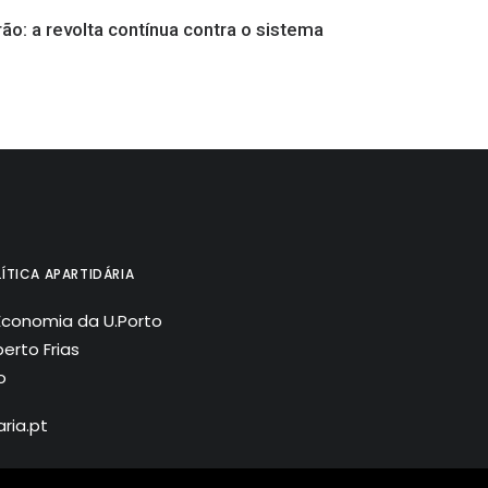
rão: a revolta contínua contra o sistema
ÍTICA APARTIDÁRIA
Economia da U.Porto
erto Frias
o
ria.pt