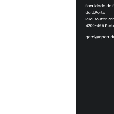
Faculdade de 
da U.Porto
Rua Doutor Rob
4200-465 Port
geral@apartida