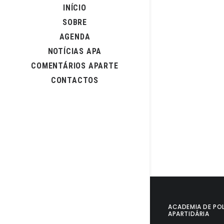
INÍCIO
1 de Fevereiro, 20
SOBRE
Passado, 
AGENDA
NOTÍCIAS APA
por Jorge Fe
COMENTÁRIOS APARTE
CONTACTOS
29 de Novembro, 
Eleições 
por Jorge Fe
ACADEMIA DE POL
APARTIDÁRIA