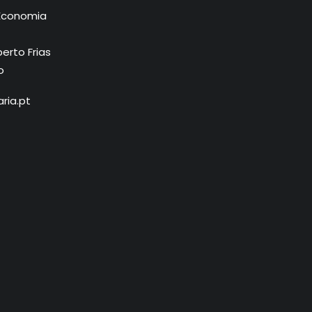
Economia
erto Frias
o
ria.pt