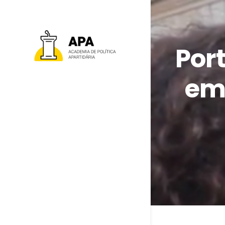
Por
em 