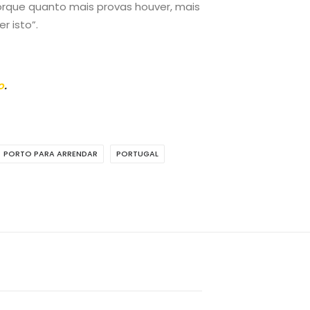
orque quanto mais provas houver, mais
r isto”.
o
.
PORTO PARA ARRENDAR
PORTUGAL