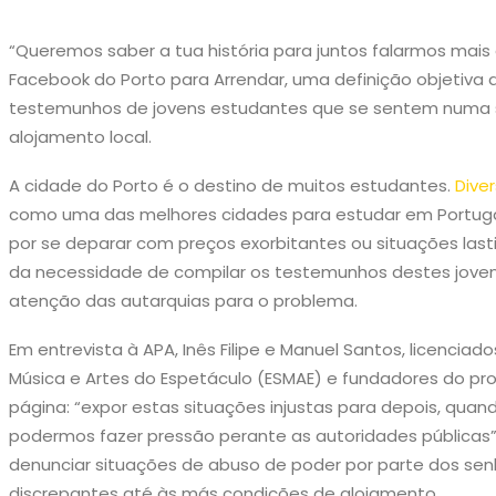
“Queremos saber a tua história para juntos falarmos mais 
Facebook do Porto para Arrendar, uma definição objetiva d
testemunhos de jovens estudantes que se sentem numa s
alojamento local.
A cidade do Porto é o destino de muitos estudantes.
Dive
como uma das melhores cidades para estudar em Portuga
por se deparar com preços exorbitantes ou situações last
da necessidade de compilar os testemunhos destes jovens
atenção das autarquias para o problema.
Em entrevista à APA, Inês Filipe e Manuel Santos, licenciad
Música e Artes do Espetáculo (ESMAE) e fundadores do pro
página: “expor estas situações injustas para depois, qua
podermos fazer pressão perante as autoridades públicas”. 
denunciar situações de abuso de poder por parte dos sen
discrepantes até às más condições de alojamento.