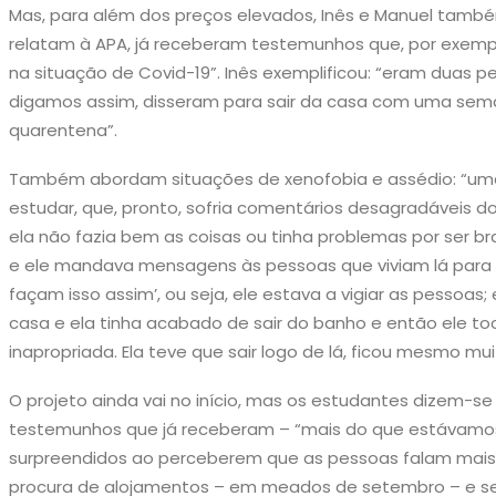
Mas, para além dos preços elevados, Inês e Manuel tam
relatam à APA, já receberam testemunhos que, por exemplo
na situação de Covid-19”. Inês exemplificou: “eram duas p
digamos assim, disseram para sair da casa com uma sem
quarentena”.
Também abordam situações de xenofobia e assédio: “uma r
estudar, que, pronto, sofria comentários desagradáveis d
ela não fazia bem as coisas ou tinha problemas por ser bra
e ele mandava mensagens às pessoas que viviam lá para 
façam isso assim’, ou seja, ele estava a vigiar as pessoa
casa e ela tinha acabado de sair do banho e então ele t
inapropriada. Ela teve que sair logo de lá, ficou mesmo mu
O projeto ainda vai no início, mas os estudantes dizem-s
testemunhos que já receberam – “mais do que estávamo
surpreendidos ao perceberem que as pessoas falam mai
procura de alojamentos – em meados de setembro – e s