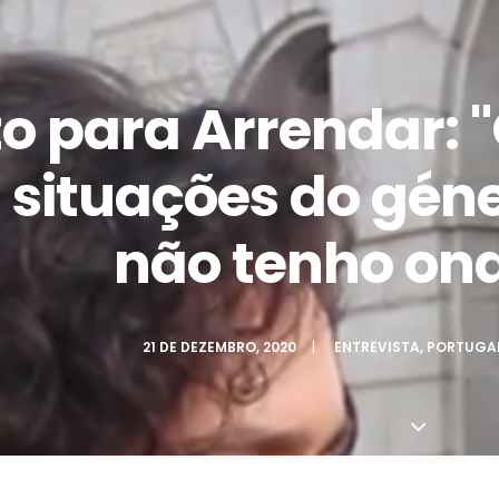
to para Arrendar: 
situações do géne
não tenho ond
21 DE DEZEMBRO, 2020
|
ENTREVISTA
,
PORTUGA