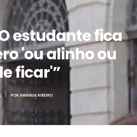
"O estudante fica
ro 'ou alinho ou
e ficar'”
L
|
POR
AMANDA RIBEIRO