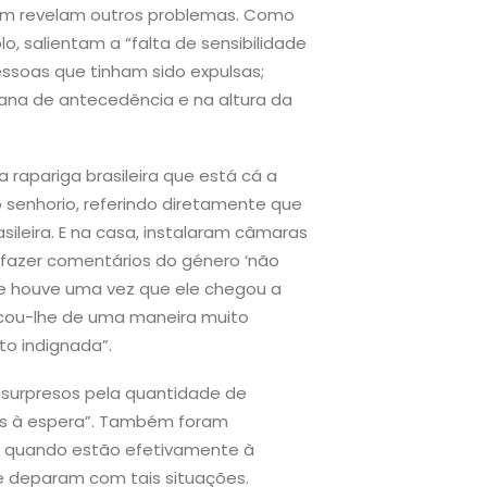
bém revelam outros problemas. Como
, salientam a “falta de sensibilidade
essoas que tinham sido expulsas;
ana de antecedência e na altura da
apariga brasileira que está cá a
o senhorio, referindo diretamente que
sileira. E na casa, instalaram câmaras
fazer comentários do género ‘não
s; e houve uma vez que ele chegou a
ocou-lhe de uma maneira muito
ito indignada”.
e surpresos pela quantidade de
s à espera”. Também foram
s quando estão efetivamente à
e deparam com tais situações.