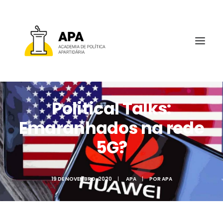
Political Talks:
Emaranhados na rede
SOBRE
5G?
19 DE NOVEMBRO, 2020
|
APA
|
POR
APA