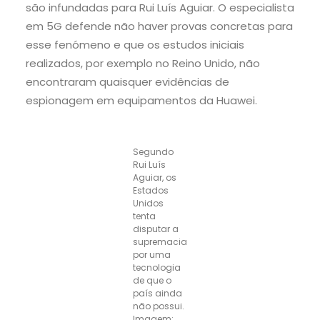
são infundadas para Rui Luís Aguiar. O especialista
em 5G defende não haver provas concretas para
esse fenómeno e que os estudos iniciais
realizados, por exemplo no Reino Unido, não
encontraram quaisquer evidências de
espionagem em equipamentos da Huawei.
Segundo
Rui Luís
Aguiar, os
Estados
Unidos
tenta
disputar a
supremacia
por uma
tecnologia
de que o
país ainda
não possui.
Imagem: